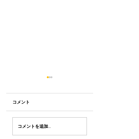
コメント
BunBu学院Jr中目黒
BunBu学院Jr戸越
コメントを追加…
園でサイエンスショ
でシャボン玉ショ
ー！
ー！