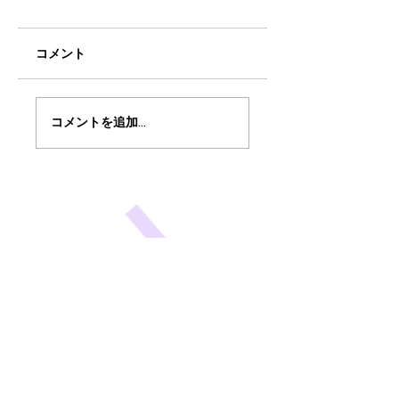
コメント
ミアヘルサ保育園ゆ
BunBu学院Jr中目
コメントを追加…
らりん荻窪と BunBu
園でサイエンスシ
学院アイキッズ認証
ー！
保育園の2ステージ！