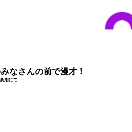
のみなさんの前で漫才！
条湖﻿にて