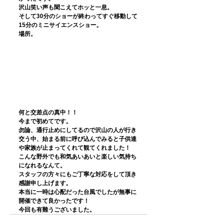
沢山笑い声も聞こえてホッと一息。
そして30分のショーが終わってすぐ移動して
15分のミニサイエンスショー。
場所。
何と交差点の真中！！
今まで初めてです。
勿論、通行止めにしてるので沢山の人が行き
交う中、始まる前に呼び込んでみると子供達
や家族が止まってくれて観てくれました！
こんな野外でも和気あいあいと楽しい気持ち
になれるなんて。
スタッフの方々にもご丁寧な対応をして頂き
感謝申し上げます。
本当に一時は心配だった台風でしたが無事に
開催できて良かったです！
今回も有難うございました。