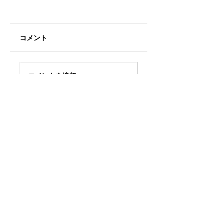
コメント
ミアヘルサ保育園ゆ
BunBu学院Jr中目
コメントを追加…
らりん荻窪と BunBu
園でサイエンスシ
学院アイキッズ認証
ー！
保育園の2ステージ！