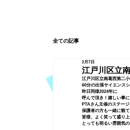
全ての記事
2月7日
江戸川区立
﻿江戸川区立南葛西第二
60分の出張サイエンス
昨日同様2024年に
呼んで頂き！嬉しい事に
PTAさん主催のステージ
保護者の方も一緒に観て
皆様、よく笑って盛り上
とっても明るい雰囲気の