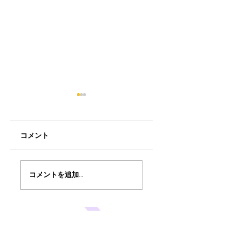
コメント
和歌山競輪Summer
ミアヘルサ保育園
コメントを追加…
スペシャルイベント
らりん荻窪と Bun
でサイエンスショ
学院アイキッズ認
ー！
保育園の2ステー