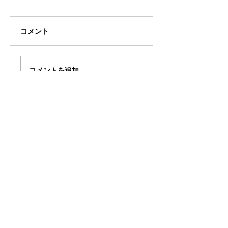
コメント
和歌山競輪Summer
ミアヘルサ保育園
コメントを追加…
スペシャルイベント
らりん荻窪と Bun
でサイエンスショ
学院アイキッズ認
ー！
保育園の2ステー