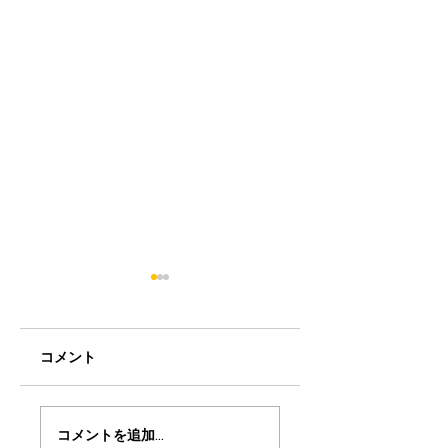
コメント
和歌山競輪Summer
ミアヘルサ保育園
コメントを追加…
スペシャルイベント
らりん荻窪と Bun