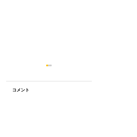
コメント
ミアヘルサ保育園ゆ
BunBu学院Jr中目
コメントを追加…
らりん荻窪と BunBu
園でサイエンスシ
学院アイキッズ認証
ー！
保育園の2ステージ！