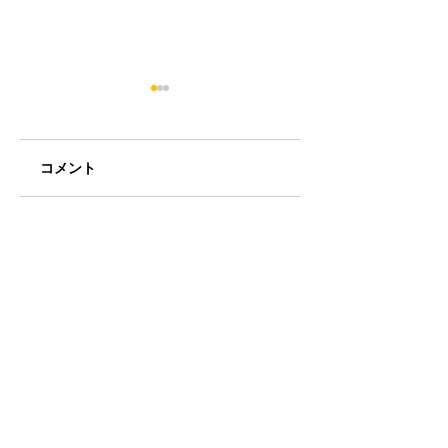
コメント
和歌山競輪Summer
ミアヘルサ保育園
コメントを追加…
スペシャルイベント
らりん荻窪と Bun
でサイエンスショ
学院アイキッズ認
ー！
保育園の2ステー