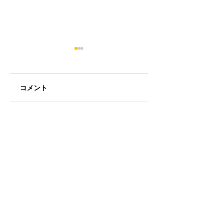
コメント
ミアヘルサ保育園ゆ
BunBu学院Jr中目
コメントを追加…
らりん荻窪と BunBu
園でサイエンスシ
学院アイキッズ認証
ー！
保育園の2ステージ！